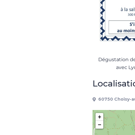
Dégustation de
avec Lyd
Localisat
60750 Choisy-a
+
−