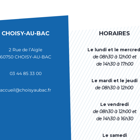
CHOISY-AU-BAC
HORAIRES
2 Rue de l’Aigle
Le lundi et le mercred
60750 CHOISY-AU-BAC
de 08h30 à 12h00
et
de 14h30 à 17h00
03 44 85 33 00
Le mardi et le jeudi
de 08h30 à 12h00
accueil@choisyaubac.fr
Le vendredi
de 08h30 à 12h00 et
de 14h30 à 16h30
Le samedi