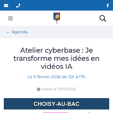
Gestion des traceurs
Aller
au
contenu
Site officiel de la co
Rec
Agenda
Atelier cyberbase : Je
transforme mes idées en
vidéos IA
Le
11
février
2026
de 15h à 17h
Publié le
07/01/2026