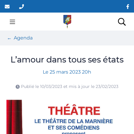
Gestion des traceurs
Aller
au
contenu
Site officiel de la co
Rec
Agenda
L’amour dans tous ses états
Le
25
mars
2023
20h
Publié le
10/03/2023
et mis à jour le
23/02/2023