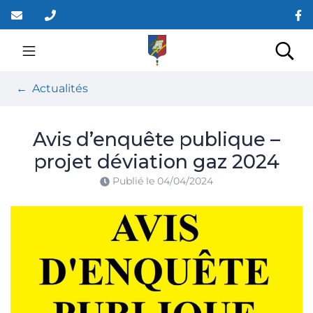
Gestion des traceurs
Aller
au
contenu
Site officiel de la co
Rec
Actualités
Avis d’enquête publique –
projet déviation gaz 2024
Publié le
04/04/2024