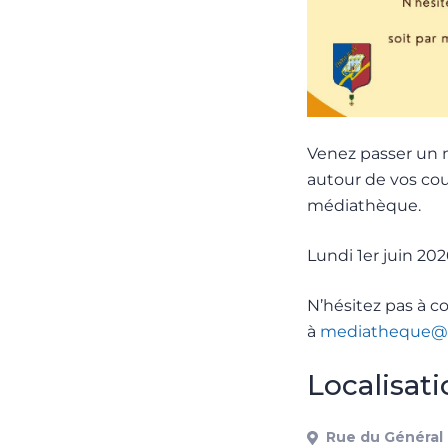
Venez passer un 
autour de vos co
médiathèque.
Lundi 1er juin 20
N’hésitez pas à c
à
mediatheque@c
Localisat
Rue du Général 