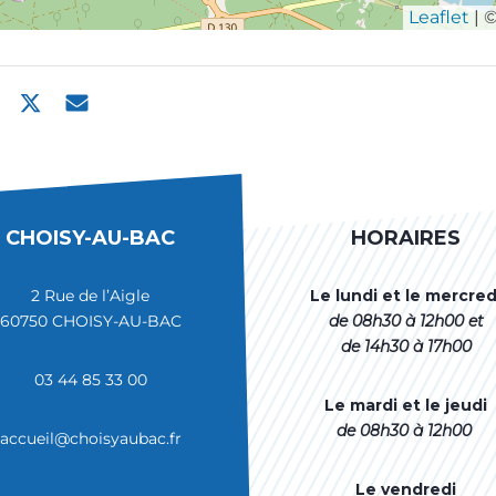
Leaflet
| 
CHOISY-AU-BAC
HORAIRES
2 Rue de l’Aigle
Le lundi et le mercred
60750 CHOISY-AU-BAC
de 08h30 à 12h00
et
de 14h30 à 17h00
03 44 85 33 00
Le mardi et le jeudi
de 08h30 à 12h00
accueil@choisyaubac.fr
Le vendredi