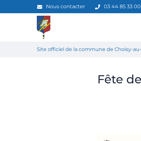
Gestion des traceurs
Aller
Nous contacter
03 44 85 33 00
au
contenu
Site officiel de la commune de
Site officiel de la commune de Choisy-au-
Fête de