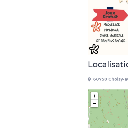
Localisat
60750 Choisy-a
+
−